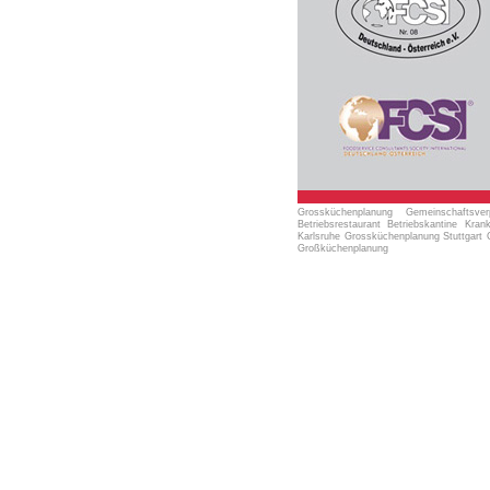
Grossküchenplanung Gemeinschaftsve
Betriebsrestaurant Betriebskantine K
Karlsruhe Grossküchenplanung Stuttgar
Großküchenplanung