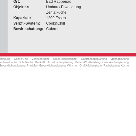
Ort:
Bad Rappenau
Objektart:
Umbau / Erweiterung
Zentalküche
Kapazität:
1200 Essen
Verpfl.-System:
Cook&Chill
Bewirtschaftung:
Caterer
rpflegung Cook&Chill Verteilerküche Grossküchenplaner Gastronomieplanung Mensaplanung
rankenhausküche Schulküche Bankett Grossküchenplanung Baden-Württemberg Grossküchenplanung
t Grossküchenplanung Frankfurt Grossküchenplanung München Großküchenplaner Fachplanung Küche